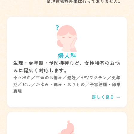
※現在発熱外来は行っておりません。
婦人科
生理・更年期・予防接種など、女性特有のお悩
みに幅広く対応します。
不正出血／生理のお悩み／避妊／HPVワクチン／更年
期／ピル／かゆみ・痛み・おりもの／子宮筋腫・卵巣
嚢腫
詳しく見る