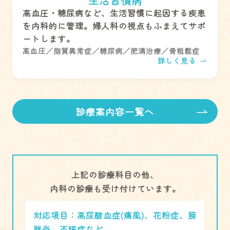
生活習慣病
高血圧・糖尿病など、生活習慣に起因する疾患
を内科的に管理。婦人科の視点もふまえてサポ
ートします。
高血圧／脂質異常症／糖尿病／肥満治療／骨粗鬆症
詳しく見る
診療案内容一覧へ
上記の診療科目の他、
内科の診療も受け付けています。
対応項目：
高尿酸血症(痛風)、花粉症、膀
胱炎、不眠症など