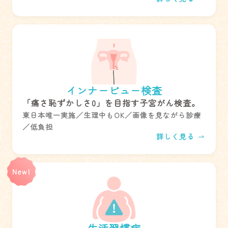
インナービュー検査
「痛さ恥ずかしさ0」を目指す子宮がん検査。
東日本唯一実施／生理中もOK／画像を見ながら診療
／低負担
詳しく見る
New!