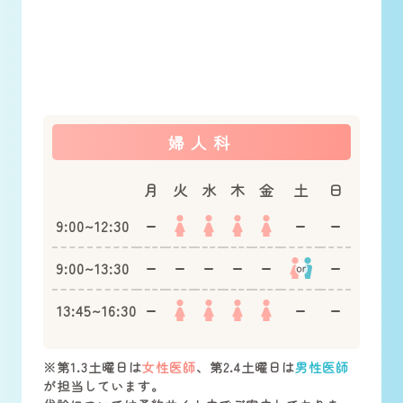
婦人科
月
火
水
木
金
土
日
9:00~12:30
9:00~13:30
13:45~16:30
※第1.3土曜日は
女性医師
、第2.4土曜日は
男性医師
が担当しています。