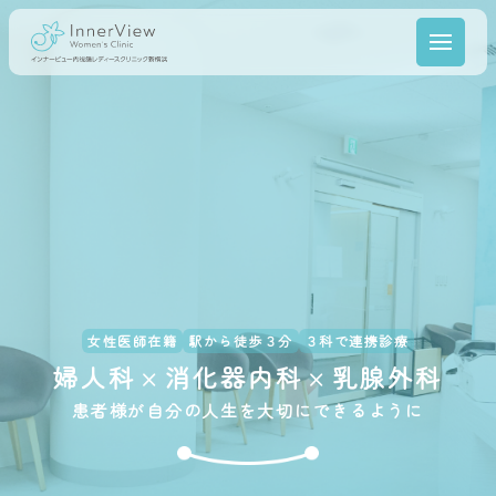
女性医師在籍
駅から徒歩３分
３科で連携診療
婦人科
消化器内科
乳腺外科
×
×
患者様が自分の人生を大切にできるように