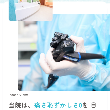
Inner view
当院は、
痛さ恥ずかしさ0
を
目