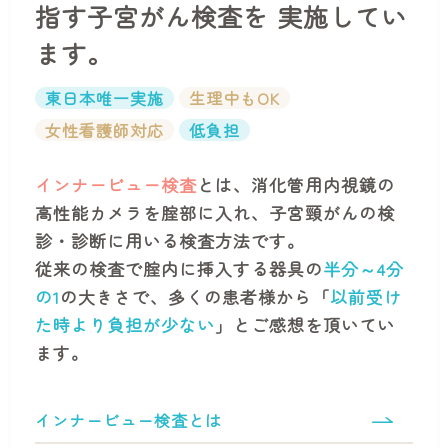
指す子宮がん検査を
実施してい
ます。
東日本唯一実施
生理中もOK
女性看護師対応
低負担
インナービュー検査
とは、消化管用内視鏡の
高性能カメラを腟部に入れ、子宮頸がんの検
診・診断に用いる検査方法です。
従来の検査で腟内に挿入する器具の
半分～4分
の1
の大きさで、多くの患者様から「
以前受け
た時より負担が少ない
」とご感想を頂いてい
ます。
インナービュー検査とは