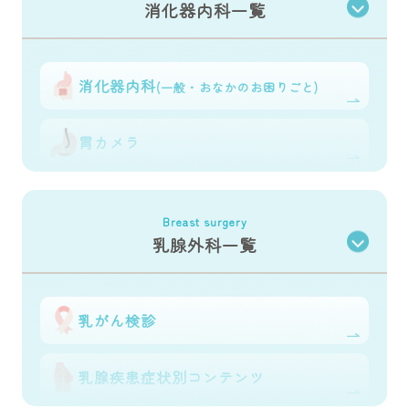
消化器内科一覧
子宮頸がん
予防ワクチン
更年期のお悩み
消化器内科
(一般・おなかのお困りごと)
ピル
胃カメラ
かゆみ・痛み・
おりもの
大腸カメラ
Breast surgery
乳腺外科一覧
子宮筋腫・
卵巣嚢腫
ポリープ切除
帯状疱疹ワクチン
乳がん検診
乳腺疾患症状別
コンテンツ