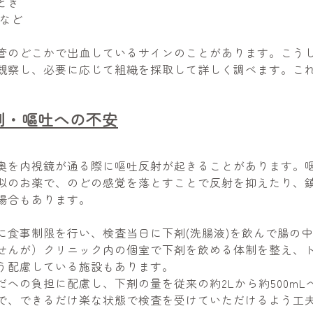
とき
 など
管のどこかで出血しているサインのことがあります。こう
観察し、必要に応じて組織を採取して詳しく調べます。こ
剤・嘔吐への不安
奥を内視鏡が通る際に嘔吐反射が起きることがあります。
似のお薬で、のどの感覚を落とす
ことで反射を抑えたり、
場合もあります。
に食事制限を行い、検査当日に下剤(洗腸液)を飲んで腸の
せんが）クリニック内の個室で下剤を飲める体制を整え、
う配慮している施設もあります。
への負担に配慮し、下剤の量を従来の約2Lから約500mL
で、できるだけ楽な状態で検査を受けていただけるよう工