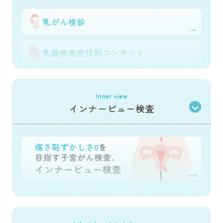
帯状疱疹ワクチン
乳がん検診
乳腺疾患症状別
コンテンツ
Inner view
インナービュー検査