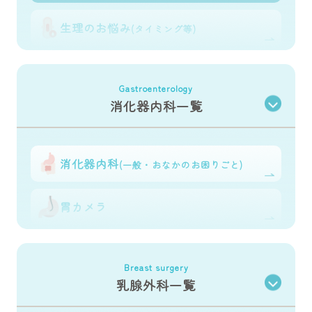
生理のお悩み
(タイミング等)
避妊の相談
Gastroenterology
消化器内科一覧
子宮頸がん
予防ワクチン
更年期のお悩み
消化器内科
(一般・おなかのお困りごと)
ピル
胃カメラ
かゆみ・痛み・
おりもの
大腸カメラ
Breast surgery
乳腺外科一覧
子宮筋腫・
卵巣嚢腫
ポリープ切除