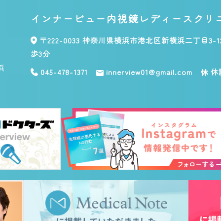
インナービュー内視鏡
レディースクリ
〒222-0033
神奈川県横浜市港北区新横浜二丁目3-1
歩3分
045-478-1371
innerview01@gmail.com
休