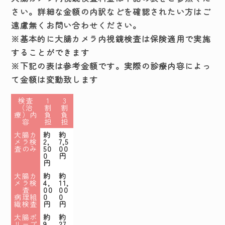
さい。詳細な金額の内訳などを確認されたい方はご
遠慮無くお問い合わせください。
※基本的に大腸カメラ内視鏡検査は保険適用で実施
することができます
※下記の表は参考金額です。実際の診療内容によっ
て金額は変動致します
検査
1
3
（治
割
割
療）内
負
負
容
担
担
大腸カ
約
約
メラ検
2,
7,5
査のみ
50
00
0
円
円
大腸カ
約
約
メラ検
4,
11,
査
00
00
病理組
0
0
織検査
円
円
大腸ポ
約
約
リープ
9,
27,